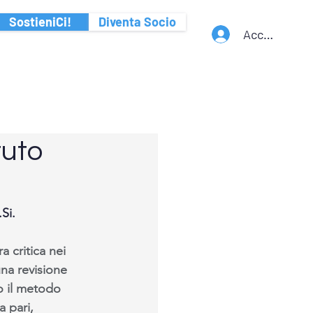
SostieniCi!
Diventa Socio
Accedi
tuto
Si. 
 critica nei 
na revisione 
o il metodo 
 pari, 