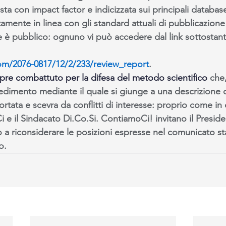
sta con impact factor e indicizzata sui principali database 
amente in linea con gli standard attuali di pubblicazione sc
 è pubblico: ognuno vi può accedere dal link sottostante
m/2076-0817/12/2/233/review_report
.
re combattuto per la difesa del metodo scientifico
 che
ocedimento mediante il quale si giunge a una descrizione
tata e scevra da conflitti di interesse: proprio come in
e il Sindacato Di.Co.Si. ContiamoCi! invitano il Presiden
ro a riconsiderare le posizioni espresse nel comunicato s
o.