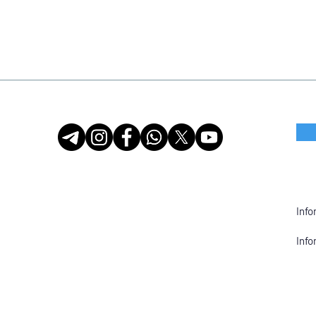
Info
Info