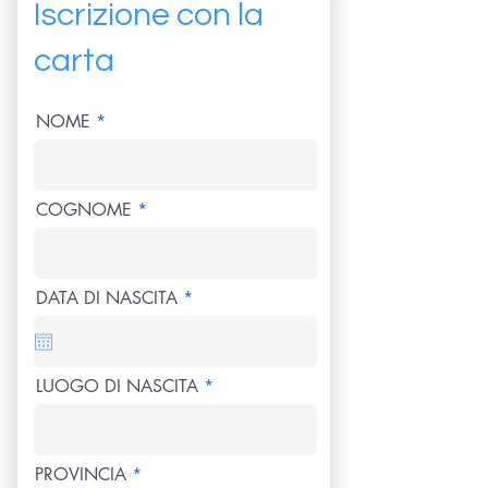
Iscrizione con la
carta
NOME
COGNOME
r
DATA DI NASCITA
*
e
q
u
i
r
LUOGO DI NASCITA
e
d
PROVINCIA