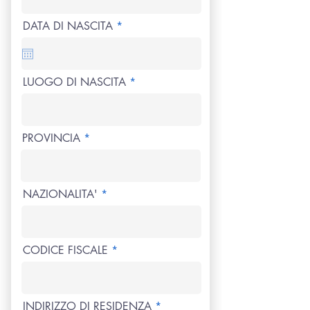
r
DATA DI NASCITA
*
e
q
u
i
r
LUOGO DI NASCITA
e
d
PROVINCIA
NAZIONALITA'
CODICE FISCALE
INDIRIZZO DI RESIDENZA