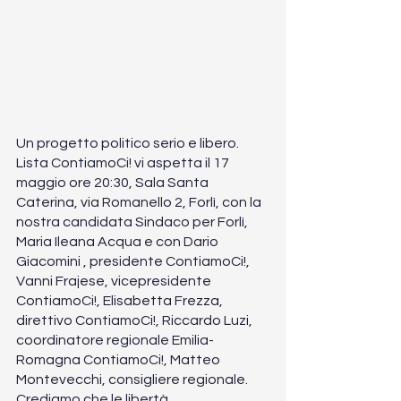
Un progetto politico serio e libero. 
Lista ContiamoCi! vi aspetta il 17 
maggio ore 20:30, Sala Santa 
Caterina, via Romanello 2, Forlì, con la 
nostra candidata Sindaco per Forlì, 
Maria Ileana Acqua e con Dario 
Giacomini , presidente ContiamoCi!, 
Vanni Frajese, vicepresidente 
ContiamoCi!, Elisabetta Frezza, 
direttivo ContiamoCi!, Riccardo Luzi, 
coordinatore regionale Emilia-
Romagna ContiamoCi!, Matteo 
Montevecchi, consigliere regionale. 
Crediamo che le libertà 