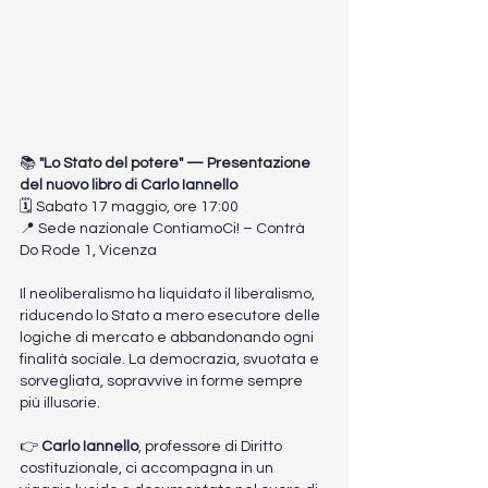
📚 
"Lo Stato del potere" — Presentazione 
del nuovo libro di Carlo Iannello 
🗓 Sabato 17 maggio, ore 17:00 
📍 Sede nazionale ContiamoCi! – Contrà 
Do Rode 1, Vicenza 
Il neoliberalismo ha liquidato il liberalismo, 
riducendo lo Stato a mero esecutore delle 
logiche di mercato e abbandonando ogni 
finalità sociale. La democrazia, svuotata e 
sorvegliata, sopravvive in forme sempre 
più illusorie. 
👉 
Carlo Iannello
, professore di Diritto 
costituzionale, ci accompagna in un 