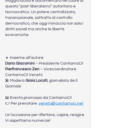
viaggio lucido e documentato nel cuore di 
questo “post-liberalismo” autoritario e 
tecnocratico. Un potere centralizzato, 
transnazionale, sottratto al controllo 
democratico, che oggi minaccia non solo i 
diritti sociali ma anche le libertà 
economiche. 
🔹 Insieme all’autore: 
Dario Giacomini
 – Presidente ContiamoCi! 
Pierfrancesco Zen
 – Vicecoordinatore 
ContiamoCi! Veneto 
🎤 Modera 
Gioia Locati
, giornalista de Il 
Giornale 
📖 Evento promosso da ContiamoCi!  
👉 Per prenotare: 
veneto@contiamoci.net
Un’occasione per riflettere, capire, reagire. 
Vi aspettiamo numerosi!  