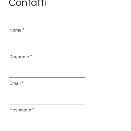
Contatti
CINQUE ANNI DI
Medici stranieri 
CONTIAMOCI!
Soccorso: emer
FESTEGGIAMOLI
soluzione?
Nome
INSIEME!
Cognome
Email
Messaggio