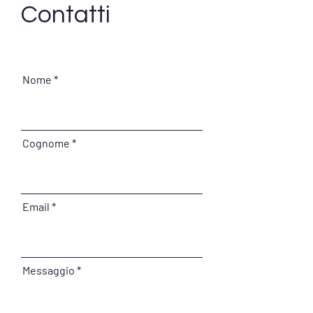
Contatti
MARCO COSENTINO - 5
VANNI FRAJESE
ANNI IN CONTIAMOCI!
IN CONTIAMOCI
Nome
Cognome
Email
Messaggio