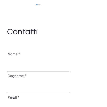
Contatti
LA GUERRA DEI
CINQUE ANNI DI
CONTIAMOCI!
FESTEGGIAMOLI
Nome
INSIEME!
Cognome
Email