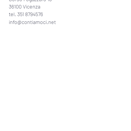
36100 Vicenza
tel.
351 8794576
info@contiamoci.net
ORARI DI APERTURA:
lun
- ven 9:00 - 13:00