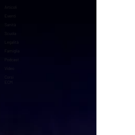
Articoli
Eventi
Sanità
Scuola
Legalità
Famiglia
Podcast
Video
Corsi
ECM