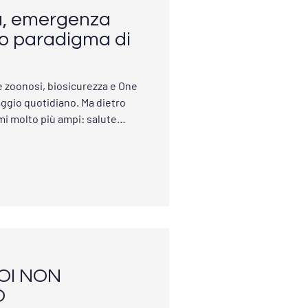
ia, emergenza
vo paradigma di
e zoonosi, biosicurezza e One
aggio quotidiano. Ma dietro
i molto più ampi: salute
i, vaccini, sicurezza
mergenze e rapporto tra
economici. Chi stabilisce cosa
e? Quali interessi guidano le
onali? E quali conseguenze
gie
NOI NON
O