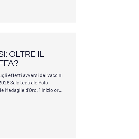
rati elementi documentali, dati
co, esposti con rigore
isurato,
I: OLTRE IL
FFA?
gli effetti avversi dei vaccini
daglie d’Oro, 1 Inizio ore
ntributo consapevole

/1985232973264?
vato interrogativi importanti