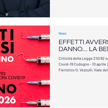
sono stati depositati e illust
e studi di carattere scientifi
metodologico e linguaggio m
News
EFFETTI AVVERS
DANNO… LA BE
Criticità della Legge 210/92 su
Covid-19 Codogno - 10 aprile 2026 Sala teatrale Polo
Fieristico G. Vezzulli, Viale delle Me
19:30 Ingresso libero con co
Prenotazione obbligatoria: 
https://www.eventbrite.it/e
aff=oddtdtcreator Info: salvaguardia@contiamoci.net -
Info@idealecomune.it 📞 333 4538979 Negli ultimi anni, la
pandemia da Covid-19 ha solle