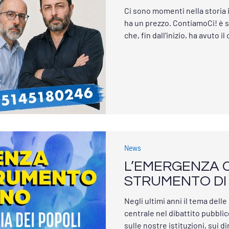
Ci sono momenti nella storia in
ha un prezzo. ContiamoCi! è s
che, fin dall’inizio, ha avuto i
legittimi. Lo abbiamo fatto q
ostacolati, censurati, isolat
contro la narrazione dominant
Abbiamo diffuso dati scientif
cittadini. Abbiamo organizzat
manifestazioni. Abbiamo p
News
L’EMERGENZA 
STRUMENTO DI
Negli ultimi anni il tema del
centrale nel dibattito pubbli
sulle nostre istituzioni, sui dir