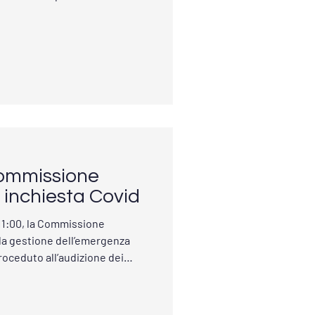
dei popoli all' evoluzione
nfrontarsi in modo aperto. 16
 Civica Leonardo Lagorio -
Commissione
 inchiesta Covid
e 11:00, la Commissione
lla gestione dell’emergenza
oceduto all’audizione dei
e ContiamoCi! Sono
, Presidente ContiamoCi!
audizione