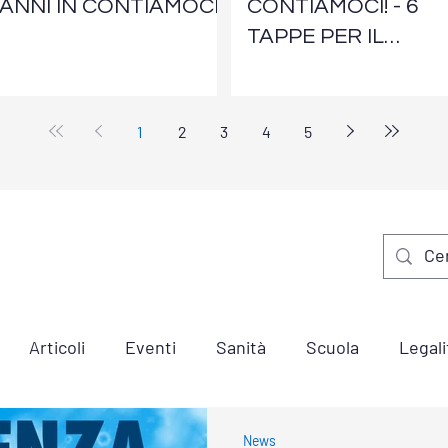
ANNI IN CONTIAMOCI!
CONTIAMOCI! - 6
TAPPE PER IL
CONFRONTO
1
2
3
4
5
Articoli
Eventi
Sanità
Scuola
Legali
i ECM
News