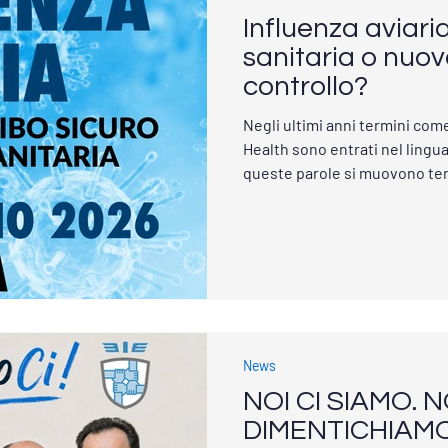
Influenza aviar
sanitaria o nuo
controllo?
Negli ultimi anni termini com
Health sono entrati nel lingu
queste parole si muovono tem
pubblica, allevamenti intensiv
alimentare, gestione delle e
scienza, politica e interessi 
rappresenta un rischio global
decisioni sanitarie internazi
possono avere queste strate
News
NOI CI SIAMO. 
DIMENTICHIAM