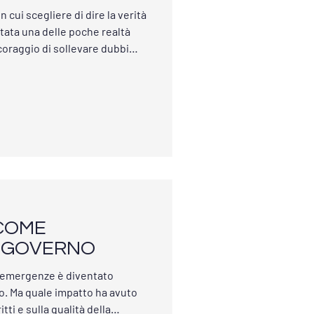
 cui scegliere di dire la verità
tata una delle poche realtà
l coraggio di sollevare dubbi
uando significava essere
i. Lo abbiamo fatto andando
e. E non ci siamo fermati.
ici. Abbiamo informato i
o incontri, convegni,
COME
 GOVERNO
le emergenze è diventato
co. Ma quale impatto ha avuto
itti e sulla qualità della