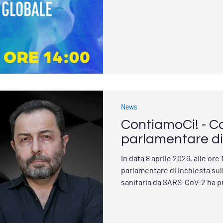
democrazia? Dalla democrazia 
verso una oligarchia globale. Un incontro per approfondire,
ascoltare voci autorevoli e co
Maggio - Ore 14:00 Biblioteca
Imperia Intervengono: Dr. Dario Giacomini - Presidente
ContiamoCi! Prof.
News
ContiamoCi! - 
parlamentare di
In data 8 aprile 2026, alle or
parlamentare di inchiesta su
sanitaria da SARS-CoV-2 ha pr
rappresentanti dell’associazion
intervenuti: Dario Giacomini 
Marco Cosentino , Vicepresidente Nel corso dell’